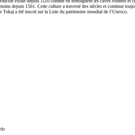
n viticole existe depuis 1110 comme en témoignent les caves voûtées et c
 moins depuis 1561. Cette culture a traversé des siècles et continue toujo
 Tokaj a été inscrit sur la Liste du patrimoine mondial de l’Unesco.
elo