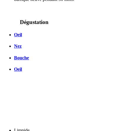
Dégustation
Oeil
Nez
Bouche
Oeil
Limpide