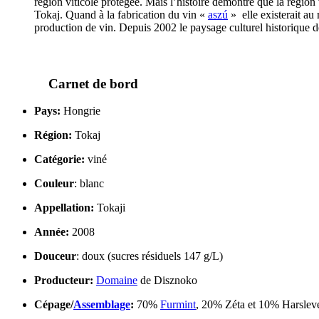
région viticole protégée. Mais l’histoire démontre que la régio
Tokaj. Quand à la fabrication du vin «
aszú
» elle existerait au
production de vin. Depuis 2002 le paysage culturel historique de
Carnet de bord
Pays:
Hongrie
Région:
Tokaj
Catégorie:
viné
Couleur
: blanc
Appellation:
Tokaji
Année:
2008
Douceur
: doux (sucres résiduels 147 g/L)
Producteur:
Domaine
de Disznoko
Cépage/
Assemblage
:
70%
Furmint
, 20% Zéta et 10% Harslev