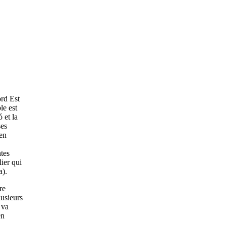
ord Est
le est
 et la
ses
 en
tes
ier qui
a).
re
lusieurs
 va
en