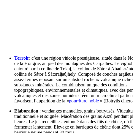
Terroir
: c’est une région viticole prestigieuse, située dans le N
de la Hongrie, au pied des montagnes des Carpathes. Le vignob
entouré par la colline de Tokaj, la colline de Sátor à Abaújszántó
colline de Sátor à Sátoraljaújhely. Composé de couches argileu
assez fermes reposant sur un substrat rocheux volcanique riche
substances minérales. La combinaison unique des conditions
topographiques, environnementales et climatiques, avec des pen
volcaniques et des zones humides créent un microclimat particul
favorisent l’apparition de la «
pourriture noble
» (Botrytis cinere
Elaboration
: vendanges manuelles, grains botrytisés. Viticultu
traditionnelle et soignée. Macération des grains Aszú pendant p
heures. Le jus recueilli est entonné dans des fûts de chêne, où il
fermenter lentement. Elevage en barriques de chêne dont 25% 
barrique neuve pendant 30 mois.