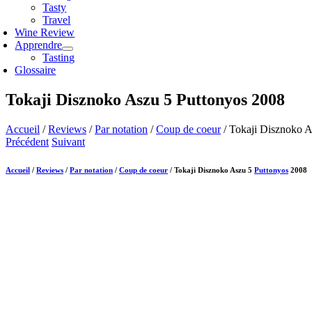
Tasty
Travel
Wine Review
Apprendre
Tasting
Glossaire
Tokaji Disznoko Aszu 5 Puttonyos 2008
Accueil
/
Reviews
/
Par notation
/
Coup de coeur
/
Tokaji Disznoko A
Précédent
Suivant
Accueil
/
Reviews
/
Par notation
/
Coup de coeur
/
Tokaji Disznoko Aszu 5
Puttonyos
2008