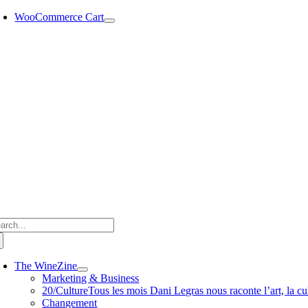
Passer
WooCommerce Cart
au
contenu
chercher:
The WineZine
Marketing & Business
20/Culture
Tous les mois Dani Legras nous raconte l’art, la cul
Changement