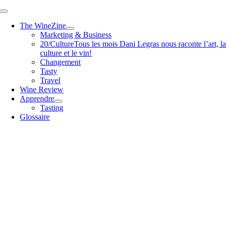
Passer
Toggle
au
Navigation
The WineZine
contenu
Marketing & Business
20/Culture
Tous les mois Dani Legras nous raconte l’art, la
culture et le vin!
Changement
Tasty
Travel
Wine Review
Apprendre
Tasting
Glossaire