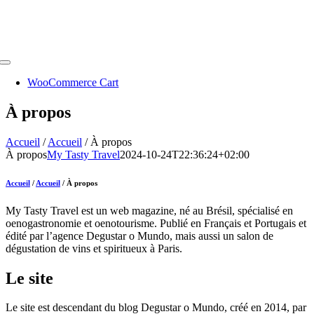
Toggle
Navigation
WooCommerce Cart
À propos
Accueil
/
Accueil
/
À propos
À propos
My Tasty Travel
2024-10-24T22:36:24+02:00
Accueil
/
Accueil
/
À propos
My Tasty Travel est un web magazine, né au Brésil, spécialisé en
oenogastronomie et oenotourisme. Publié en Français et Portugais et
édité par l’agence Degustar o Mundo, mais aussi un salon de
dégustation de vins et spiritueux à Paris.
Le site
Le site est descendant du blog Degustar o Mundo, créé en 2014, par