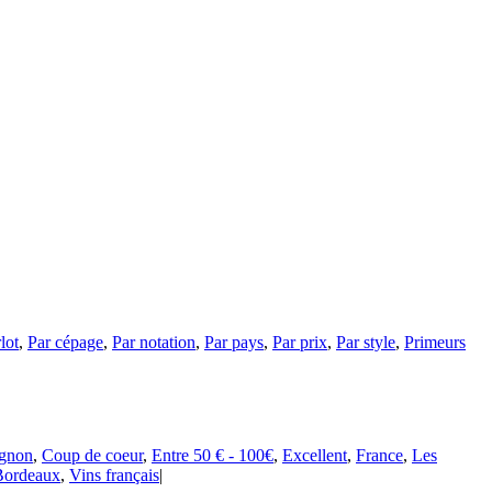
lot
,
Par cépage
,
Par notation
,
Par pays
,
Par prix
,
Par style
,
Primeurs
ignon
,
Coup de coeur
,
Entre 50 € - 100€
,
Excellent
,
France
,
Les
Bordeaux
,
Vins français
|