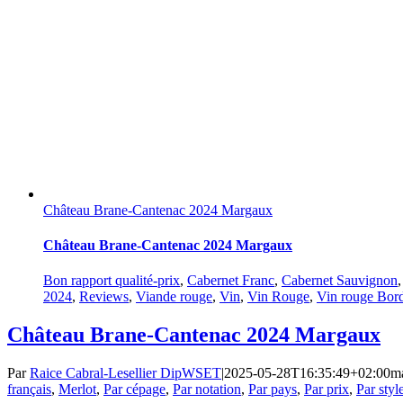
Château Brane-Cantenac 2024 Margaux
Château Brane-Cantenac 2024 Margaux
Bon rapport qualité-prix
,
Cabernet Franc
,
Cabernet Sauvignon
2024
,
Reviews
,
Viande rouge
,
Vin
,
Vin Rouge
,
Vin rouge Bor
Château Brane-Cantenac 2024 Margaux
Par
Raice Cabral-Lesellier DipWSET
|
2025-05-28T16:35:49+02:00
ma
français
,
Merlot
,
Par cépage
,
Par notation
,
Par pays
,
Par prix
,
Par styl