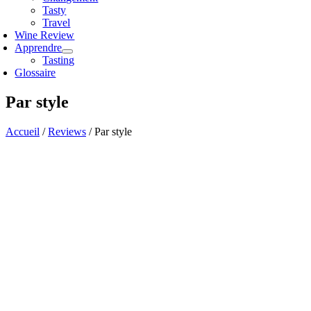
Tasty
Travel
Wine Review
Apprendre
Tasting
Glossaire
Par style
Accueil
/
Reviews
/
Par style