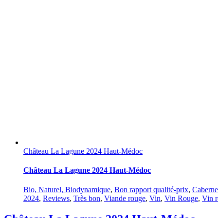
Château La Lagune 2024 Haut-Médoc
Château La Lagune 2024 Haut-Médoc
Bio, Naturel, Biodynamique
,
Bon rapport qualité-prix
,
Caberne
2024
,
Reviews
,
Très bon
,
Viande rouge
,
Vin
,
Vin Rouge
,
Vin 