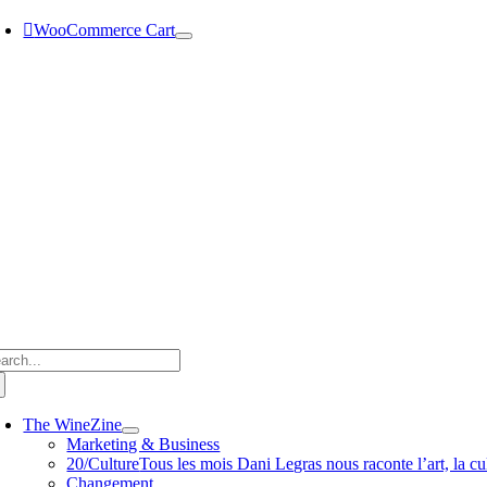
Passer
WooCommerce Cart
au
contenu
chercher:
The WineZine
Marketing & Business
20/Culture
Tous les mois Dani Legras nous raconte l’art, la cul
Changement