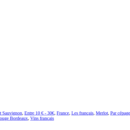
t Sauvignon
,
Entre 10 € - 30€
,
France
,
Les français
,
Merlot
,
Par cépag
rouge Bordeaux
,
Vins français