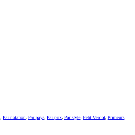
e
,
Par notation
,
Par pays
,
Par prix
,
Par style
,
Petit Verdot
,
Primeurs