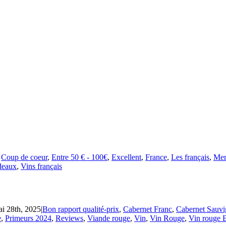
,
Coup de coeur
,
Entre 50 € - 100€
,
Excellent
,
France
,
Les français
,
Mer
deaux
,
Vins français
i 28th, 2025
|
Bon rapport qualité-prix
,
Cabernet Franc
,
Cabernet Sauv
e
,
Primeurs 2024
,
Reviews
,
Viande rouge
,
Vin
,
Vin Rouge
,
Vin rouge 