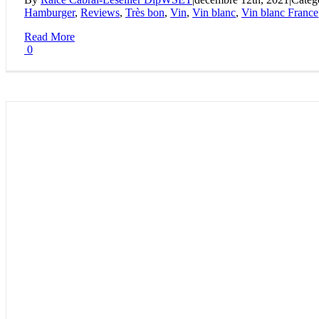
Hamburger
,
Reviews
,
Très bon
,
Vin
,
Vin blanc
,
Vin blanc France
Read More
0