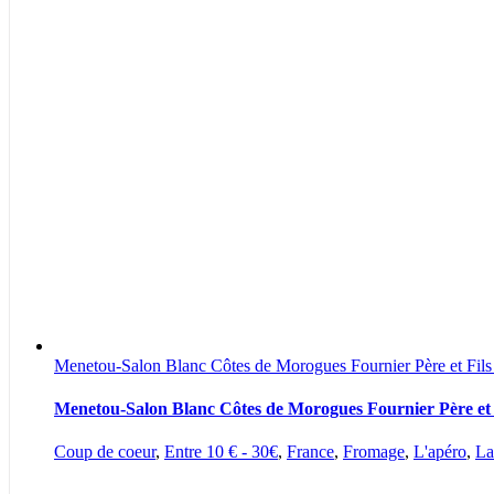
Menetou-Salon Blanc Côtes de Morogues Fournier Père et Fil
Menetou-Salon Blanc Côtes de Morogues Fournier Père et 
Coup de coeur
,
Entre 10 € - 30€
,
France
,
Fromage
,
L'apéro
,
La