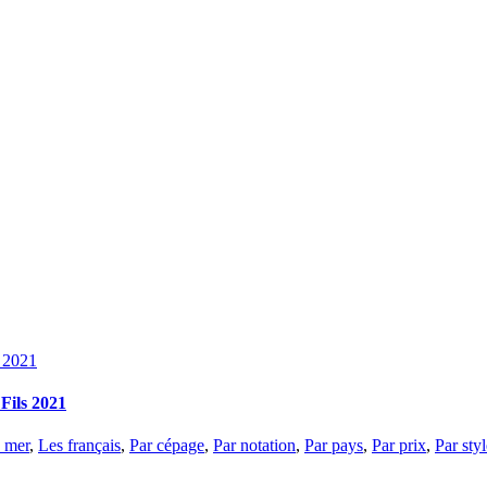
s 2021
Fils 2021
 mer
,
Les français
,
Par cépage
,
Par notation
,
Par pays
,
Par prix
,
Par styl