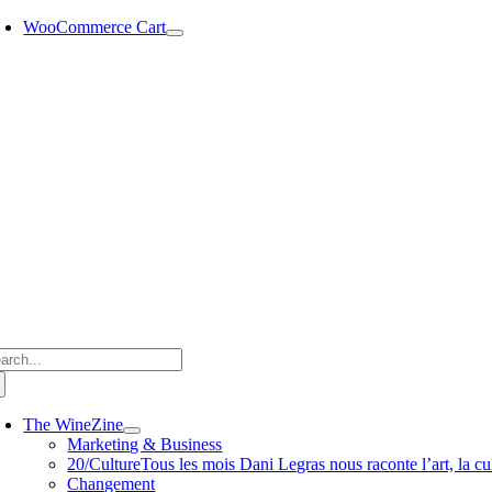
Passer
WooCommerce Cart
au
contenu
chercher:
The WineZine
Marketing & Business
20/Culture
Tous les mois Dani Legras nous raconte l’art, la cul
Changement