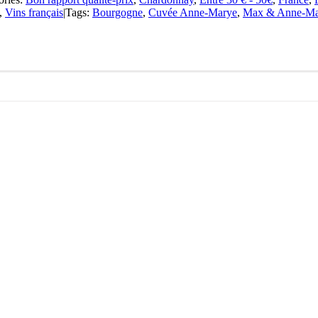
,
Vins français
|
Tags:
Bourgogne
,
Cuvée Anne-Marye
,
Max & Anne-Mar