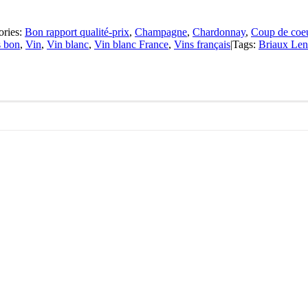
ories:
Bon rapport qualité-prix
,
Champagne
,
Chardonnay
,
Coup de coe
s bon
,
Vin
,
Vin blanc
,
Vin blanc France
,
Vins français
|
Tags:
Briaux Len