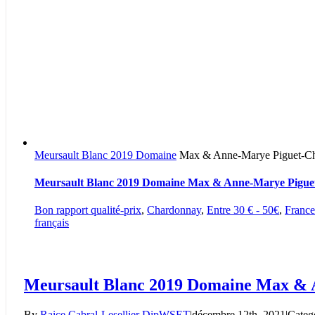
Meursault Blanc 2019
Domaine
Max & Anne-Marye Piguet-C
Meursault Blanc 2019 Domaine Max & Anne-Marye Pigu
Bon rapport qualité-prix
,
Chardonnay
,
Entre 30 € - 50€
,
France
français
Meursault Blanc 2019 Domaine Max &
By
Raice Cabral-Lesellier DipWSET
|
décembre 12th, 2021
|
Categ