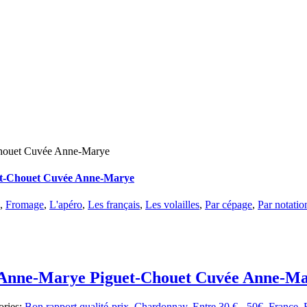
houet Cuvée Anne-Marye
et-Chouet Cuvée Anne-Marye
,
Fromage
,
L'apéro
,
Les français
,
Les volailles
,
Par cépage
,
Par notatio
 Anne-Marye Piguet-Chouet Cuvée Anne-M
ories:
Bon rapport qualité-prix
,
Chardonnay
,
Entre 30 € - 50€
,
France
,