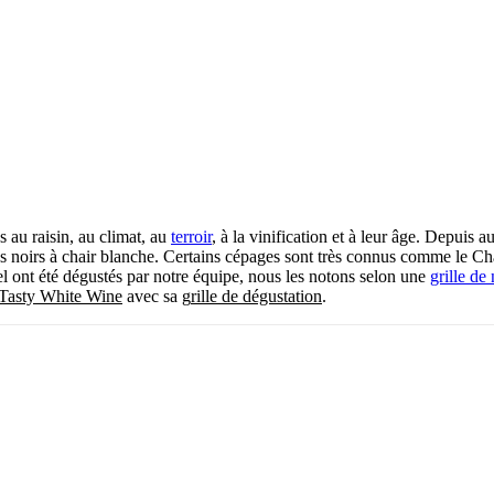
s au raisin, au climat, au
terroir
, à la vinification et à leur âge. Depuis 
isins noirs à chair blanche. Certains cépages sont très connus comme le C
l ont été dégustés par notre équipe, nous les notons selon une
grille de
Tasty White Wine
avec sa g
rille de dégustation
.