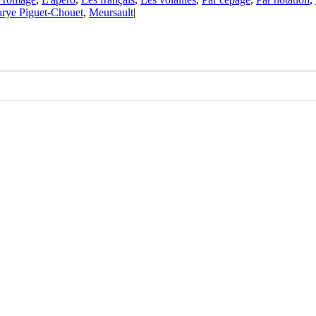
ye Piguet-Chouet
,
Meursault
|