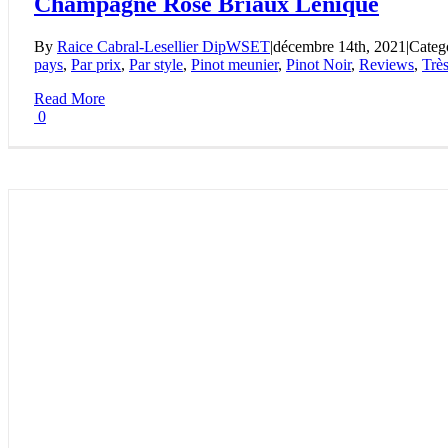
Champagne Rosé Briaux Lenique
By
Raice Cabral-Lesellier DipWSET
|
décembre 14th, 2021
|
Categ
pays
,
Par prix
,
Par style
,
Pinot meunier
,
Pinot Noir
,
Reviews
,
Trè
Read More
0