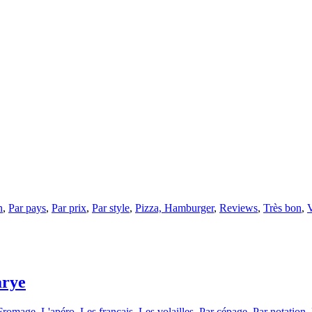
n
,
Par pays
,
Par prix
,
Par style
,
Pizza, Hamburger
,
Reviews
,
Très bon
,
arye
Fromage
,
L'apéro
,
Les français
,
Les volailles
,
Par cépage
,
Par notation
,