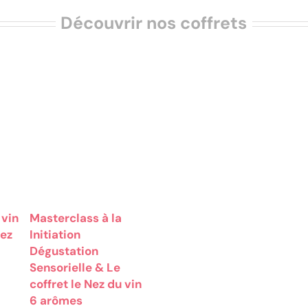
Découvrir nos coffrets
Ce
produit
a
plusieurs
variations.
Les
options
peuvent
 vin
Masterclass à la
être
Nez
Initiation
choisies
Dégustation
sur
la
Sensorielle & Le
page
coffret le Nez du vin
du
6 arômes
produit