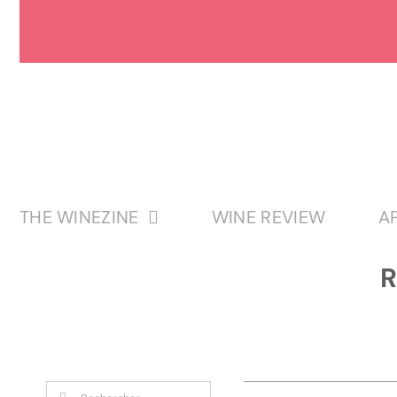
Passer
au
contenu
THE WINEZINE
WINE REVIEW
A
R
Rechercher: