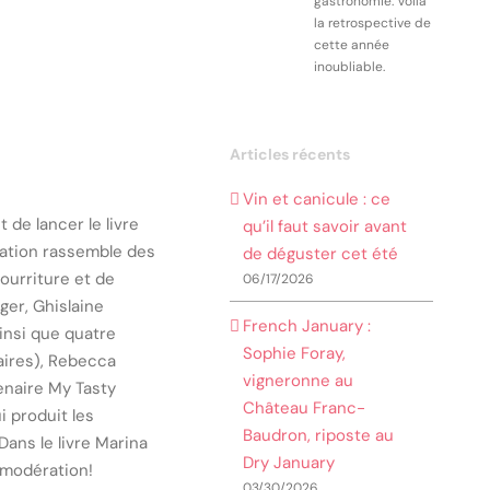
gastronomie. Voilà
la retrospective de
cette année
inoubliable.
Articles récents
Vin et canicule : ce
 de lancer le livre
qu’il faut savoir avant
ication rassemble des
de déguster cet été
ourriture et de
06/17/2026
nger, Ghislaine
French January :
insi que quatre
Sophie Foray,
aires), Rebecca
vigneronne au
enaire My Tasty
Château Franc-
i produit les
Baudron, riposte au
ans le livre Marina
Dry January
 modération!
03/30/2026