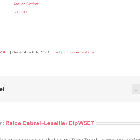
Atelier
,
Coffret
59,00
€
pWSET
|
décembre 11th, 2020
|
Tasty
|
0 commentaire
e!
F
r :
Raice Cabral-Lesellier DipWSET