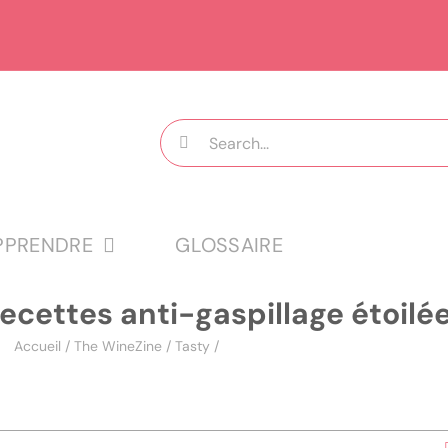
Rechercher:
PPRENDRE
GLOSSAIRE
ecettes anti-gaspillage étoilé
Accueil
/
The WineZine
/
Tasty
/
Recettes anti-gaspillage étoilées