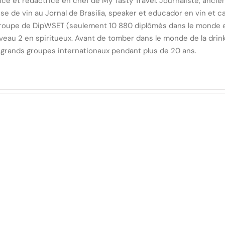
ce et rédactrice en chef de My Tasty Travel. Journaliste, anci
e de vin au Jornal de Brasilia, speaker et educador en vin et ca
groupe de DipWSET (seulement 10 880 diplômés dans le monde e
iveau 2 en spiritueux. Avant de tomber dans le monde de la drink
grands groupes internationaux pendant plus de 20 ans.
Un rosé pour le repas de
ive et
Pâques, oui c’est
ique
possible