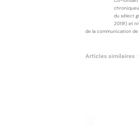
Co-fondatri
chroniqueus
du sélect 
2019!) et n
de la communication de 
Articles similaires
Le 59, un refuge
Rouen, créat
gastronomique au cœur
gastronom
de Paris, l’œuvre du duo