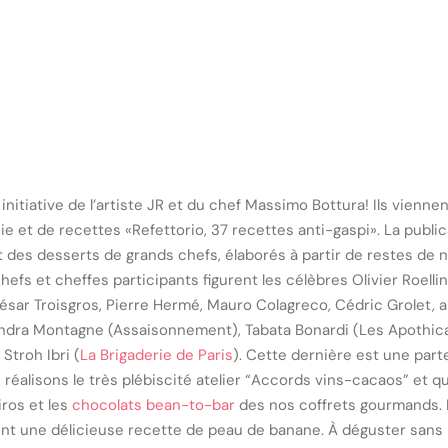
initiative de l’artiste JR et du chef Massimo Bottura! Ils viennent
ie et de recettes «Refettorio, 37 recettes anti-gaspi». La publ
t des desserts de grands chefs, élaborés à partir de restes de n
hefs et cheffes participants figurent les célèbres Olivier Roelli
ésar Troisgros, Pierre Hermé, Mauro Colagreco, Cédric Grolet, a
andra Montagne (Assaisonnement), Tabata Bonardi (Les Apothic
Stroh Ibri (
La Brigaderie de Paris
). Cette dernière est une part
 réalisons le très plébiscité atelier “Accords vins-cacaos” et qu
iros et les
chocolats bean-to-bar
des nos coffrets gourmands. D
t une délicieuse recette de peau de banane. À déguster sans