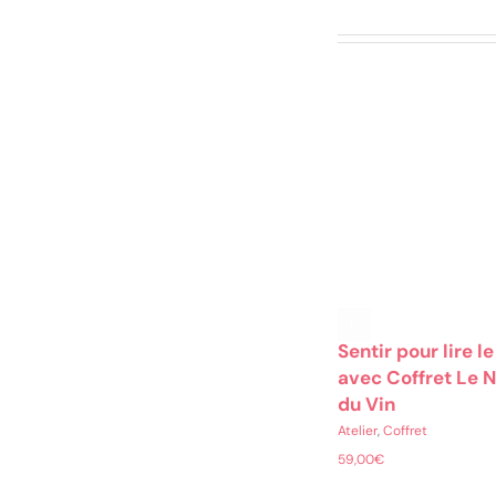
Choix des
Ajouter au panier
options
Aperçu
Aperçu
Sentir pour lire le
avec Coffret Le 
du Vin
Atelier
,
Coffret
59,00
€