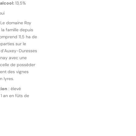
’alcool:
13,5%
ui
 Le domaine Roy
 la famille depuis
 comprend 11,5 ha de
parties sur le
e d’Auxey-Duresses
lnay avec une
, celle de posséder
ent des vignes
n lyres.
tion
:
élevé
1 an en fûts de