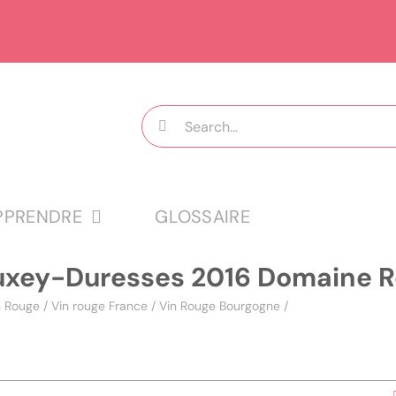
Rechercher:
PPRENDRE
GLOSSAIRE
uxey-Duresses 2016 Domaine R
n Rouge
/
Vin rouge France
/
Vin Rouge Bourgogne
/
Auxey-Duresses 