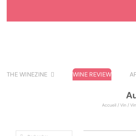
Passer
au
contenu
THE WINEZINE
WINE REVIEW
A
A
Accueil
/
Vin
/
Vi
Rechercher: