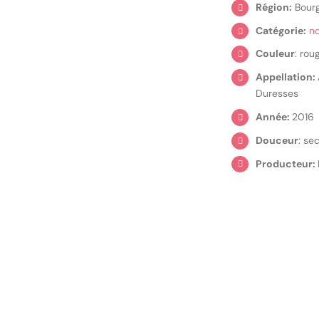
Région:
Bour
Catégorie:
n
Couleur
: rou
Appellation:
Duresses
Année:
2016
Douceur
: se
Producteur: