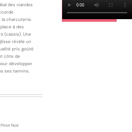
déal des viandes
accorde
 la charcuterie.
 place à des
s (cassis). Une
lisse révèle un
ualité prix, goûté
ut côte de
pour développer
s ses tannins.
:
Pinot Noir