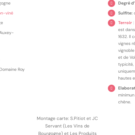
gogne
Degré d
on-viné
Sulfite:
o
ge
Terroir
:
est dans
Auxey-
1632. Il
vignes ré
vignobl
et de Vo
c
typicité
Domaine Roy
uniquem
hautes e
Elabora
minimun 
chêne.
Montage carte: S.Pitiot et JC
Servant (Les Vins de
Bourgogne) et Les Produits