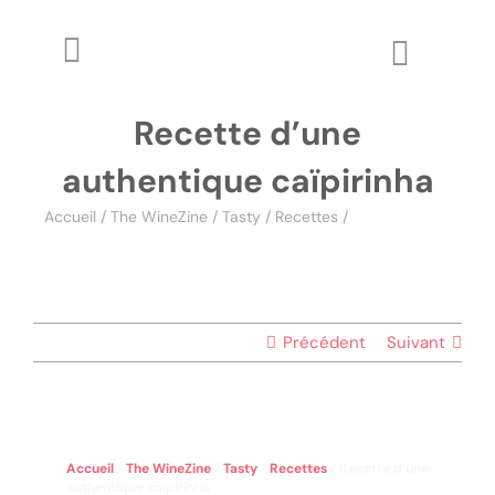
Passer
au
Toggle
Toggle
contenu
Navigation
Naviga
The WineZine
Recette d’une
Wo
authentique caïpirinha
Wine Review
Accueil
/
The WineZine
/
Tasty
/
Recettes
/
Recette d’une
authentique caïpirinha
Apprendre
Glossaire
Précédent
Suivant
Accueil
/
The WineZine
/
Tasty
/
Recettes
/
Recette d’une
authentique caïpirinha