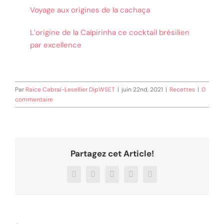
Voyage aux origines de la cachaça
L’origine de la Caïpirinha ce cocktail brésilien
par excellence
Par
Raice Cabral-Lesellier DipWSET
|
juin 22nd, 2021
|
Recettes
|
0
commentaire
Partagez cet Article!
Facebook
X
LinkedIn
WhatsApp
Email