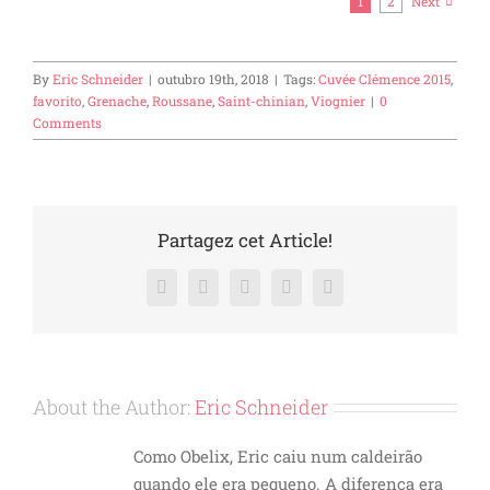
1
2
Next
By
Eric Schneider
|
outubro 19th, 2018
|
Tags:
Cuvée Clémence 2015
,
favorito
,
Grenache
,
Roussane
,
Saint-chinian
,
Viognier
|
0
Comments
Partagez cet Article!
Facebook
X
LinkedIn
WhatsApp
Email
About the Author:
Eric Schneider
Como Obelix, Eric caiu num caldeirão
quando ele era pequeno. A diferença era