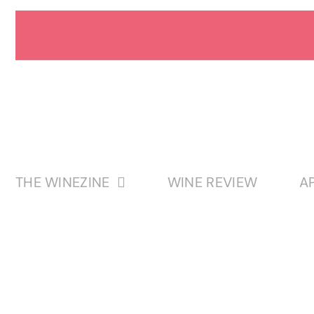
Passer
au
contenu
THE WINEZINE
WINE REVIEW
A