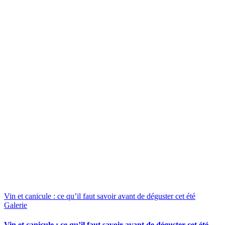
Vin et canicule : ce qu’il faut savoir avant de déguster cet été
Galerie
Vin et canicule : ce qu’il faut savoir avant de déguster cet été