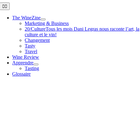
Passer
Toggle
Navigation
au
contenu
The WineZine
Marketing & Business
20/Culture
Tous les mois Dani Legras nous raconte l’art, la
culture et le vin!
Changement
Tasty
Travel
Wine Review
Apprendre
Tasting
Glossaire