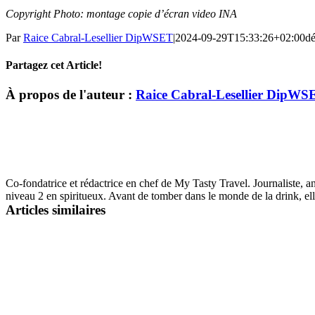
Copyright Photo: montage copie d’écran video INA
Par
Raice Cabral-Lesellier DipWSET
|
2024-09-29T15:33:26+02:00
dé
Partagez cet Article!
Facebook
X
LinkedIn
WhatsApp
Email
À propos de l'auteur :
Raice Cabral-Lesellier DipWS
Co-fondatrice et rédactrice en chef de My Tasty Travel. Journaliste,
niveau 2 en spiritueux. Avant de tomber dans le monde de la drink, el
Articles similaires