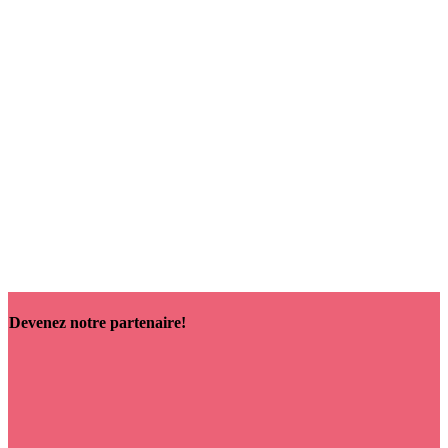
Domaine Cauvard Clos de la Maladière Monopole — Beaune
Blanc AOP 2023
27,22
€
Ajouter au panier
Devenez notre partenaire!