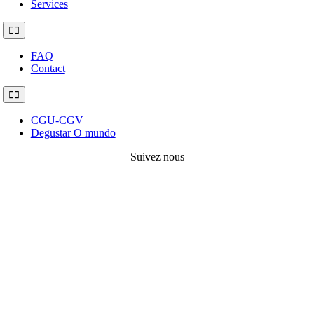
Services
Toggle
Navigation
FAQ
Contact
Toggle
Navigation
CGU-CGV
Degustar O mundo
Suivez nous