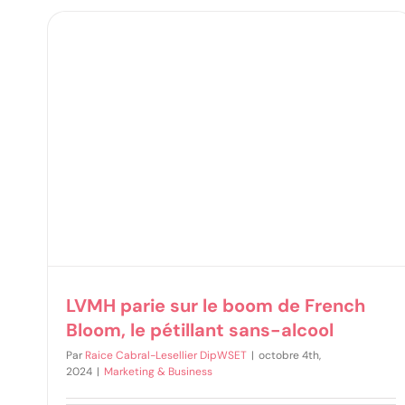
om,
LVMH parie sur le boom de French
Bloom, le pétillant sans-alcool
Par
Raice Cabral-Lesellier DipWSET
|
octobre 4th,
2024
|
Marketing & Business