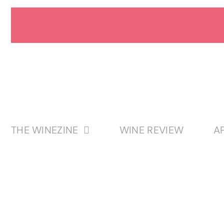
Passer
au
contenu
THE WINEZINE
WINE REVIEW
A