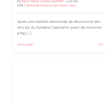
Par
Raice Cabral-Lesellier DipWSET
|
avril 3rd,
2019
|
Restaurants France
,
Sud-Ouest
,
Tasty
Après une matinée dominicale de découverte des
vins bio du Domaine Capmartin, avant de retourner
à Pau [...]
Lire la suite
0