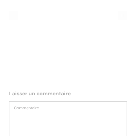
transforme un salon en sommet de
crise
Laisser un commentaire
Commentaire