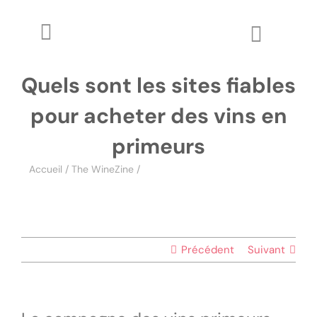
Passer
au
Toggle
Toggle
contenu
Navigation
Naviga
The WineZine
Quels sont les sites fiables
Wo
pour acheter des vins en
Wine Review
primeurs
Apprendre
Accueil
/
The WineZine
/
Quels sont les sites fiables pour
acheter des vins en primeurs
Glossaire
Précédent
Suivant