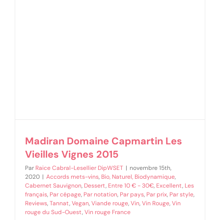
Madiran Domaine Capmartin Les
Vieilles Vignes 2015
Par
Raice Cabral-Lesellier DipWSET
|
novembre 15th,
2020
|
Accords mets-vins
,
Bio, Naturel, Biodynamique
,
Cabernet Sauvignon
,
Dessert
,
Entre 10 € - 30€
,
Excellent
,
Les
français
,
Par cépage
,
Par notation
,
Par pays
,
Par prix
,
Par style
,
Reviews
,
Tannat
,
Vegan
,
Viande rouge
,
Vin
,
Vin Rouge
,
Vin
rouge du Sud-Ouest
,
Vin rouge France