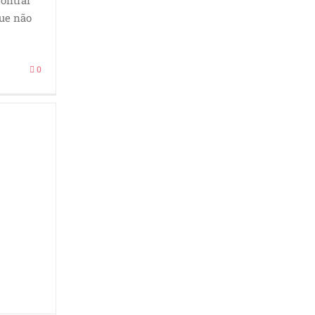
ontrar
ue não
0