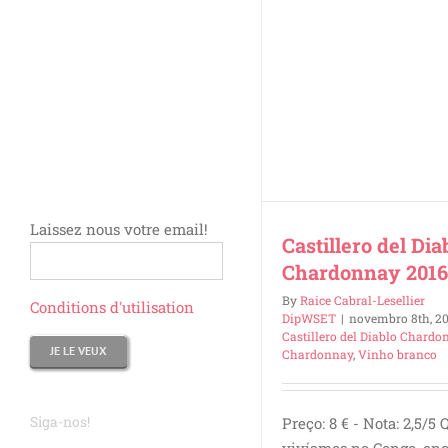
Castillero del Diablo
Chardonnay 2016
Vinho
Vinho Branco
Vinho Branco
America do Sul
Laissez nous votre email!
Castillero del Dia
Chardonnay 201
By
Raice Cabral-Lesellier
Conditions d'utilisation
DipWSET
|
novembro 8th, 2
Castillero del Diablo Chardo
Chardonnay
,
Vinho branco
Siga-nos!
Preço: 8 € - Nota: 2,5/5