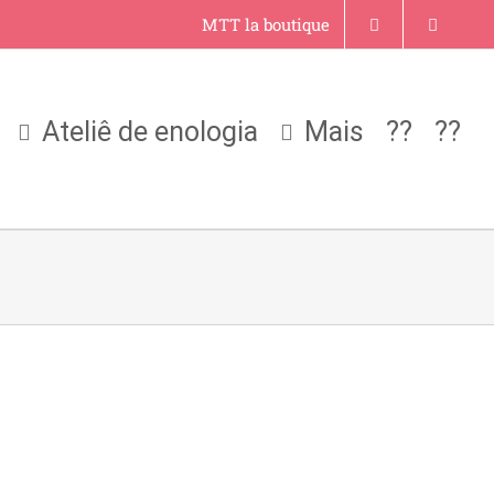
MTT la boutique
Ateliê de enologia
Mais
??
??