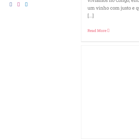
vivíamos no Congo, enc
um vinho com justo e q
[...]
Read More
Benchmark Chardonnay
Barossa Valley Austrália
Branco 2016
Vinho
Vinho Branco
Vinho Branco
Australiano