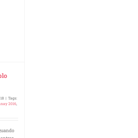
blo
6
018
|
Tags:
nnay 2016
,
 Quando