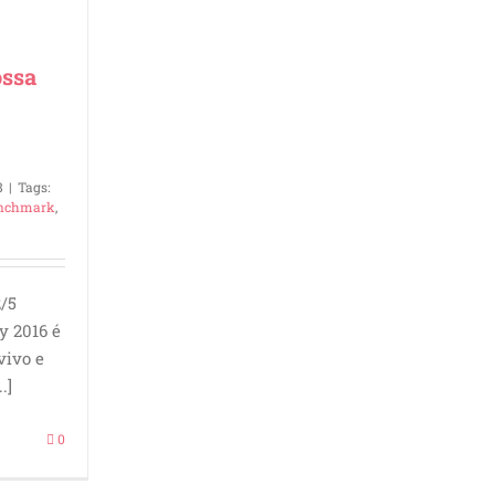
ssa
8
|
Tags:
nchmark
,
2/5
 2016 é
vivo e
.]
0