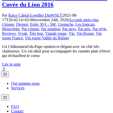
Cuvée du Lion 2016
Par
Raice Cabral-Lesellier DipWSET
|
2021-08-
17T20:42:14+02:00
novembre 24th, 2020
|
Accords mets-vins
,
Cépage
,
Dessert
,
Entre 30 € - 50€
,
Grenache
,
Les français
,
Mourvèdre
,
Par cépage
,
Par notation
,
Par pays
,
Par prix
,
Par style
,
Reviews
,
Syrah
,
Très bon
,
Viande rouge
,
Vin
,
Vin Rouge
,
Vin
rouge France
,
Vin rouge Vallée du Rhône
|
Un Châteauneuf-du-Pape opulent et élégant avec un côté très
chaleureux. Un vin idéal pour accompagner les viandes plats d'hiver
qui réchauffent le coeur.
Lire la suite
0
Toggle
Navigation
Qui sommes nous
Services
Toggle
Navigation
FAQ
Contact