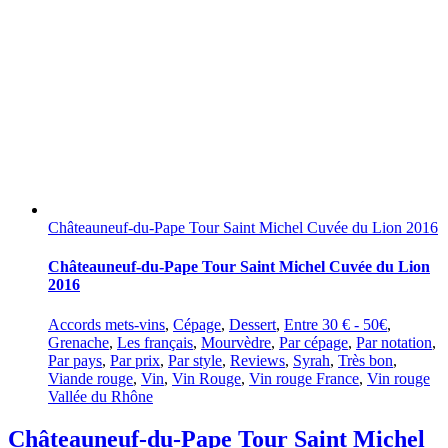
Châteauneuf-du-Pape Tour Saint Michel Cuvée du Lion 2016
Châteauneuf-du-Pape Tour Saint Michel Cuvée du Lion
2016
Accords mets-vins
,
Cépage
,
Dessert
,
Entre 30 € - 50€
,
Grenache
,
Les français
,
Mourvèdre
,
Par cépage
,
Par notation
,
Par pays
,
Par prix
,
Par style
,
Reviews
,
Syrah
,
Très bon
,
Viande rouge
,
Vin
,
Vin Rouge
,
Vin rouge France
,
Vin rouge
Vallée du Rhône
Châteauneuf-du-Pape Tour Saint Michel