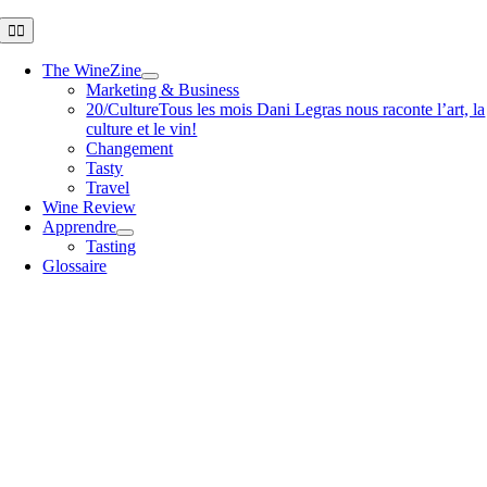
Passer
Toggle
Navigation
au
contenu
The WineZine
Marketing & Business
20/Culture
Tous les mois Dani Legras nous raconte l’art, la
culture et le vin!
Changement
Tasty
Travel
Wine Review
Apprendre
Tasting
Glossaire