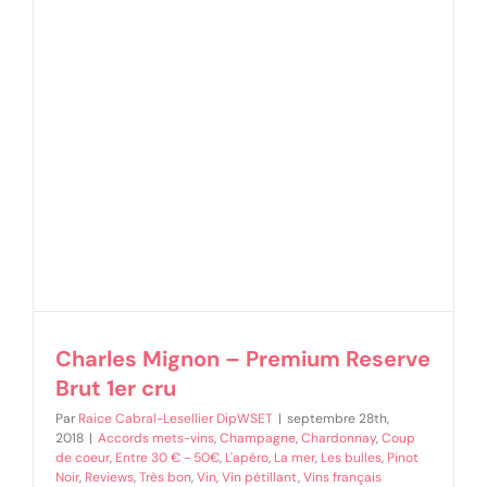
Charles Mignon – Premium Reserve
Brut 1er cru
Par
Raice Cabral-Lesellier DipWSET
|
septembre 28th,
2018
|
Accords mets-vins
,
Champagne
,
Chardonnay
,
Coup
de coeur
,
Entre 30 € - 50€
,
L'apéro
,
La mer
,
Les bulles
,
Pinot
Noir
,
Reviews
,
Très bon
,
Vin
,
Vin pétillant
,
Vins français