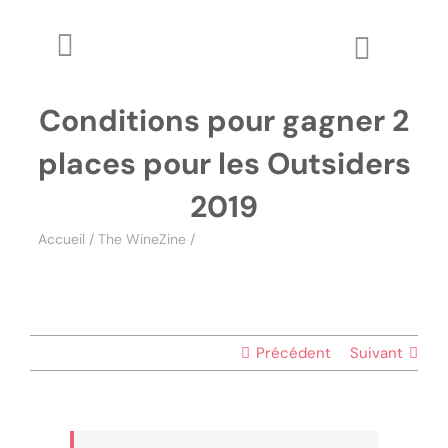
Passer
au
Toggle
Toggle
contenu
Navigation
Naviga
The WineZine
Conditions pour gagner 2
Wo
places pour les Outsiders
Wine Review
2019
Apprendre
Accueil
/
The WineZine
/
Conditions pour gagner 2 places
pour les Outsiders 2019
Glossaire
Précédent
Suivant