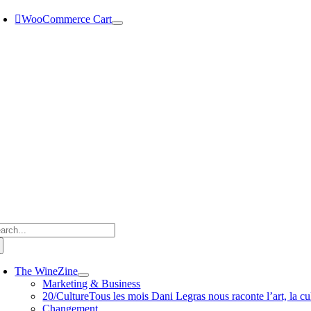
Passer
WooCommerce Cart
au
contenu
chercher:
The WineZine
Marketing & Business
20/Culture
Tous les mois Dani Legras nous raconte l’art, la cul
Changement