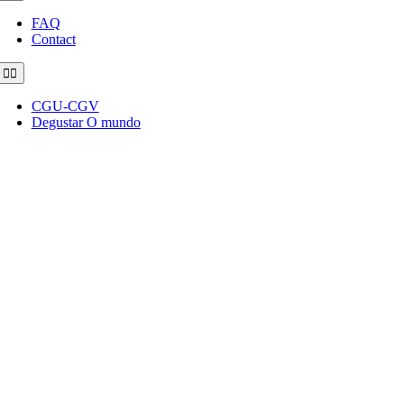
Navigation
FAQ
Contact
Toggle
Navigation
CGU-CGV
Degustar O mundo