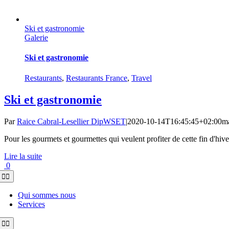
Ski et gastronomie
Galerie
Ski et gastronomie
Restaurants
,
Restaurants France
,
Travel
Ski et gastronomie
Par
Raice Cabral-Lesellier DipWSET
|
2020-10-14T16:45:45+02:00
ma
Pour les gourmets et gourmettes qui veulent profiter de cette fin d'hiver
Lire la suite
0
Toggle
Navigation
Qui sommes nous
Services
Toggle