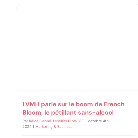
om,
LVMH parie sur le boom de French
Bloom, le pétillant sans-alcool
Par
Raice Cabral-Lesellier DipWSET
|
octobre 4th,
2024
|
Marketing & Business