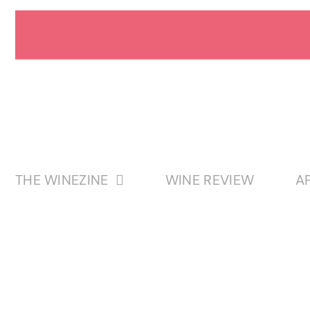
Passer
au
contenu
THE WINEZINE
WINE REVIEW
A