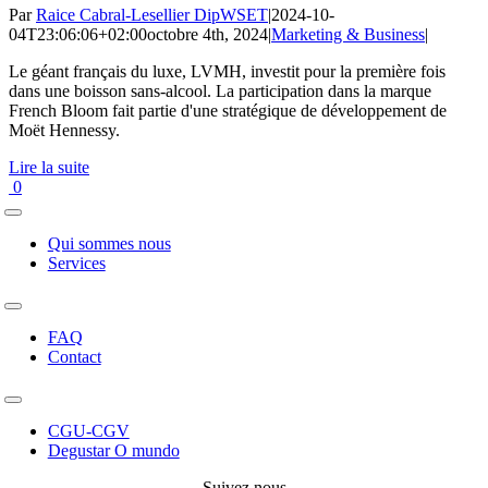
Par
Raice Cabral-Lesellier DipWSET
|
2024-10-
04T23:06:06+02:00
octobre 4th, 2024
|
Marketing & Business
|
Le géant français du luxe, LVMH, investit pour la première fois
dans une boisson sans-alcool. La participation dans la marque
French Bloom fait partie d'une stratégique de développement de
Moët Hennessy.
Lire la suite
0
Toggle
Navigation
Qui sommes nous
Services
Toggle
Navigation
FAQ
Contact
Toggle
Navigation
CGU-CGV
Degustar O mundo
Suivez nous