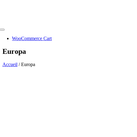
Toggle
Navigation
WooCommerce Cart
Europa
Accueil
/
Europa