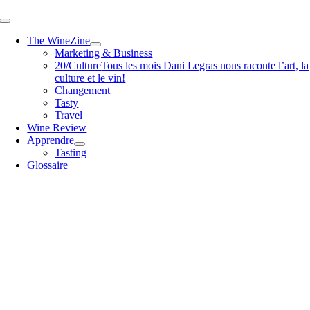
Passer
Toggle
au
Navigation
The WineZine
contenu
Marketing & Business
20/Culture
Tous les mois Dani Legras nous raconte l’art, la
culture et le vin!
Changement
Tasty
Travel
Wine Review
Apprendre
Tasting
Glossaire