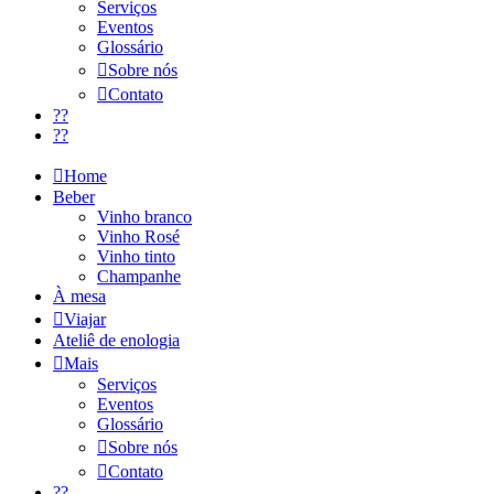
Serviços
Eventos
Glossário
Sobre nós
Contato
??
??
Home
Beber
Vinho branco
Vinho Rosé
Vinho tinto
Champanhe
À mesa
Viajar
Ateliê de enologia
Mais
Serviços
Eventos
Glossário
Sobre nós
Contato
??