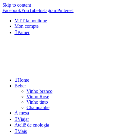
Skip to content
Facebook
YouTube
Instagram
Pinterest
MTT la boutique
Mon compte
Panier
Home
Beber
Vinho branco
Vinho Rosé
Vinho tinto
Champanhe
À mesa
Viajar
Ateliê de enologia
Mais