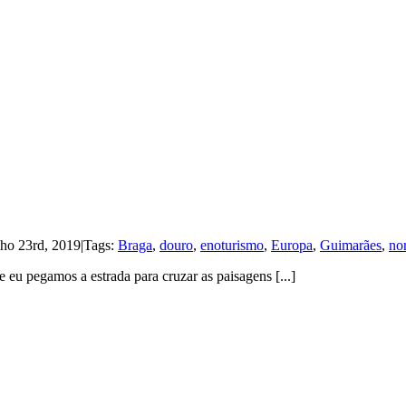
lho 23rd, 2019
|
Tags:
Braga
,
douro
,
enoturismo
,
Europa
,
Guimarães
,
no
 eu pegamos a estrada para cruzar as paisagens [...]