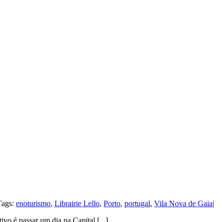
Tags:
enoturismo
,
Librairie Lello
,
Porto
,
portugal
,
Vila Nova de Gaia
|
ivo é passar um dia na Capital [...]