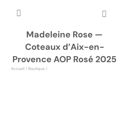
Passer
au
Toggle
Toggle
contenu
Navigation
Naviga
The WineZine
Madeleine Rose —
Wo
Coteaux d’Aix-en-
Wine Review
Provence AOP Rosé 2025
Apprendre
Accueil
/
Boutique
/
Madeleine Rose — Coteaux d’Aix-en-
Provence AOP Rosé 2025
Glossaire