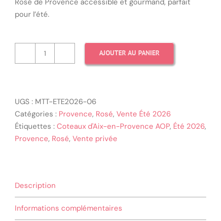
Rosé de Provence accessible et gourmand, parfait
pour l’été.
AJOUTER AU PANIER
quantité
de
Madeleine
Rose
UGS :
MTT-ETE2026-06
—
Catégories :
Provence
,
Rosé
,
Vente Été 2026
Coteaux
Étiquettes :
Coteaux d'Aix-en-Provence AOP
,
Été 2026
,
d'Aix-
Provence
,
Rosé
,
Vente privée
en-
Provence
AOP
Rosé
Description
2025
Informations complémentaires