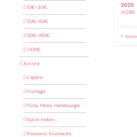
2025
10€-30€
14,28
€
30€-50€
50€-100€
Ajoute
+100€
Accord
L’apéro
Fromage
Pizza, Pâtes, Hambourger
Epicé, Indien…
Poissons, Crustacés,