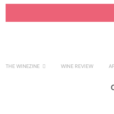
Passer
au
contenu
THE WINEZINE
WINE REVIEW
A