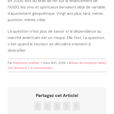
en 2004, lors du bras de fer sur le financement de
l’A350, les vins et spiritueux servaient déjà de variable
d’ajustement géopolitique. Vingt ans plus tard, même
punition, même cible.
La question n’est plus de savoir si la dépendance au
marché américain est un risque. Elle l’est. La question,
c’est quand le secteur se décidera vraiment à
diversifier.
Par
Stéphane Lesellier
|
mars 16th, 2026
|
Brèves de comptoir
,
News
,
The WineZine
|
0 commentaire
Partagez cet Article!
Facebook
X
LinkedIn
WhatsApp
Email