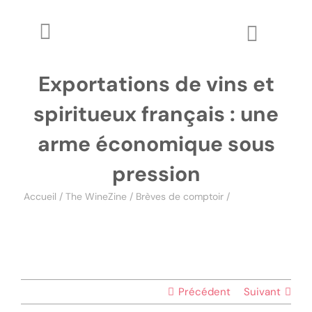
Passer
au
Toggle
Toggle
contenu
Navigation
Naviga
The WineZine
Exportations de vins et
Wo
spiritueux français : une
Wine Review
arme économique sous
Apprendre
pression
Accueil
/
The WineZine
/
Brèves de comptoir
/
Exportations
Glossaire
de vins et spiritueux français : une arme économique sous
pression
Précédent
Suivant