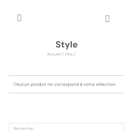
Passer
au
contenu
Toggle
Toggle
Navigation
Naviga
The WineZine
Wo
Style
Wine Review
Accueil
/
Vins
/
Style
Apprendre
Aucun produit ne correspond à votre sélection.
Glossaire