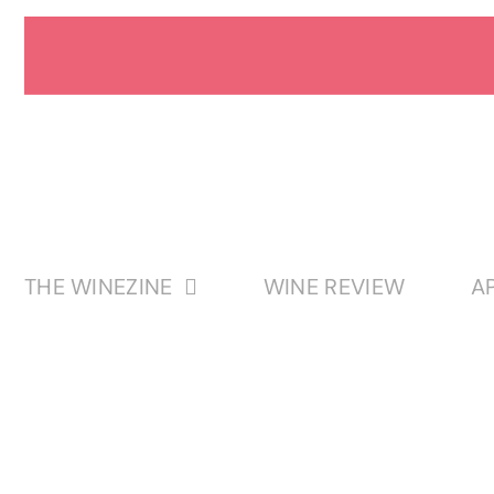
Passer
au
contenu
THE WINEZINE
WINE REVIEW
A