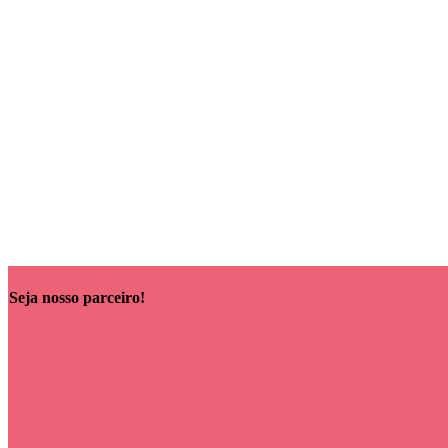
ROLAND GRANGIER — Cler de Lune · Saint-Joseph 
28,16
€
Adicionar ao carrinho
Seja nosso parceiro!