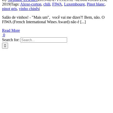
2019
|
Tags:
Aloxe-corton
,
chili
,
FIWA
,
Luxembourg
,
Pinot blanc
,
pinot gris
,
vinho chinês
|
Salão de vinhos! - "Mais um", você vai me dizer?! Bem, não. O
FIWA (French International Wines Award) não é [...]
Read More
0
Search for: