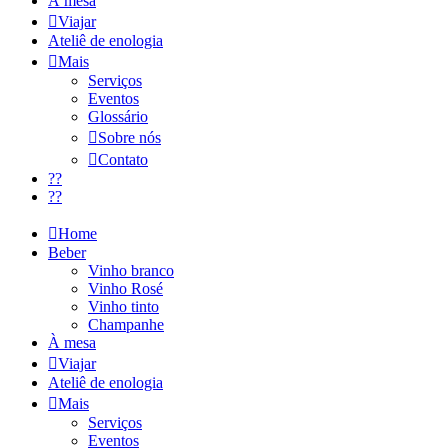
À mesa
Viajar
Ateliê de enologia
Mais
Serviços
Eventos
Glossário
Sobre nós
Contato
??
??
Home
Beber
Vinho branco
Vinho Rosé
Vinho tinto
Champanhe
À mesa
Viajar
Ateliê de enologia
Mais
Serviços
Eventos