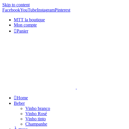
Skip to content
Facebook
YouTube
Instagram
Pinterest
MTT la boutique
Mon compte
Panier
Home
Beber
Vinho branco
Vinho Rosé
Vinho tinto
Champanhe