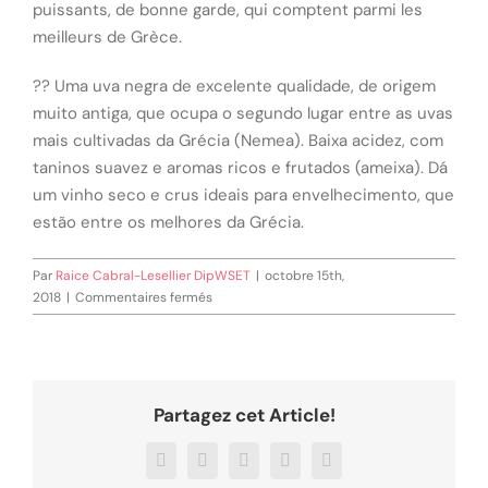
puissants, de bonne garde, qui comptent parmi les
meilleurs de Grèce.
?? Uma uva negra de excelente qualidade, de origem
muito antiga, que ocupa o segundo lugar entre as uvas
mais cultivadas da Grécia (Nemea). Baixa acidez, com
taninos suavez e aromas ricos e frutados (ameixa). Dá
um vinho seco e crus ideais para envelhecimento, que
estão entre os melhores da Grécia.
Par
Raice Cabral-Lesellier DipWSET
|
octobre 15th,
sur
2018
|
Commentaires fermés
Agiorgitiko
Partagez cet Article!
Facebook
X
LinkedIn
WhatsApp
Email