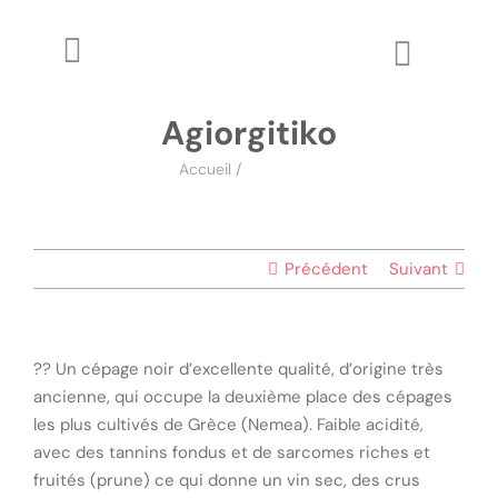
Passer
au
Toggle
Toggle
contenu
Navigation
Naviga
The WineZine
Agiorgitiko
Wo
Accueil
/
Agiorgitiko
Wine Review
Apprendre
Précédent
Suivant
Glossaire
?? Un cépage noir d’excellente qualité, d’origine très
ancienne, qui occupe la deuxième place des cépages
les plus cultivés de Grèce (Nemea). Faible acidité,
avec des tannins fondus et de sarcomes riches et
fruités (prune) ce qui donne un vin sec, des crus