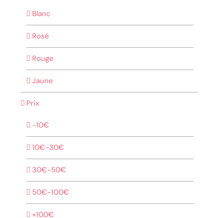
Blanc
Rosé
Rouge
Jaune
Prix
-10€
10€-30€
30€-50€
50€-100€
+100€