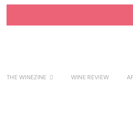
Passer
au
contenu
THE WINEZINE
WINE REVIEW
A