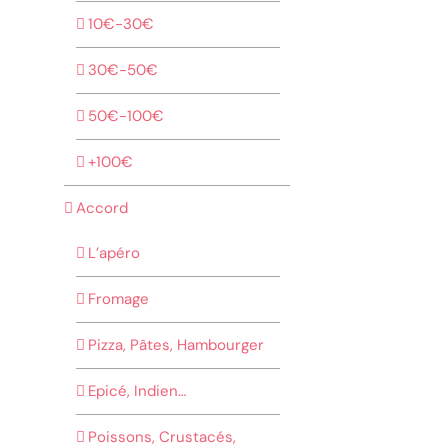
10€-30€
30€-50€
50€-100€
+100€
Accord
L’apéro
Fromage
Pizza, Pâtes, Hambourger
Epicé, Indien…
Poissons, Crustacés,