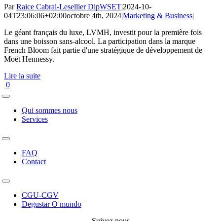
Par
Raice Cabral-Lesellier DipWSET
|
2024-10-
04T23:06:06+02:00
octobre 4th, 2024
|
Marketing & Business
|
Le géant français du luxe, LVMH, investit pour la première fois
dans une boisson sans-alcool. La participation dans la marque
French Bloom fait partie d'une stratégique de développement de
Moët Hennessy.
Lire la suite
0
Toggle
Navigation
Qui sommes nous
Services
Toggle
Navigation
FAQ
Contact
Toggle
Navigation
CGU-CGV
Degustar O mundo
Suivez nous