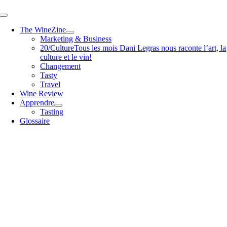
Passer
Toggle
au
Navigation
The WineZine
contenu
Marketing & Business
20/Culture
Tous les mois Dani Legras nous raconte l’art, la
culture et le vin!
Changement
Tasty
Travel
Wine Review
Apprendre
Tasting
Glossaire