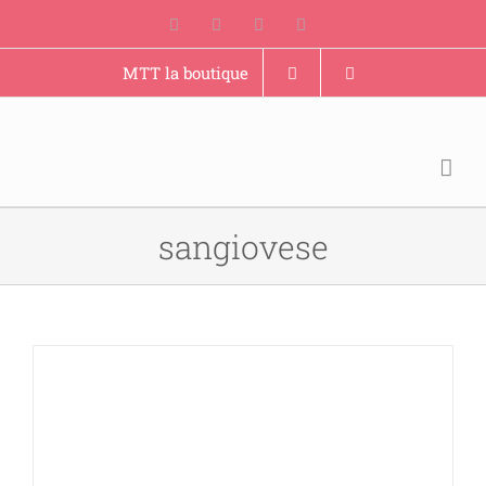
Skip
Facebook
YouTube
Instagram
Pinterest
to
content
MTT la boutique
sangiovese