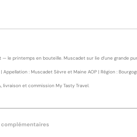
et
Maine
ant — le printemps en bouteille. Muscadet sur lie d’une grande pu
 | Appellation : Muscadet Sèvre et Maine AOP | Région : Bourgogn
A, livraison et commission My Tasty Travel.
s complémentaires