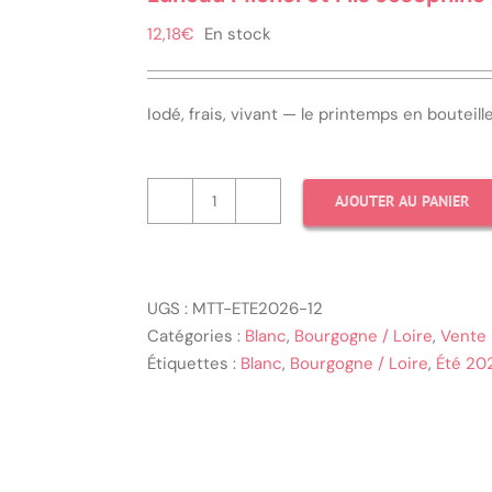
12,18
€
En stock
Iodé, frais, vivant — le printemps en bouteil
AJOUTER AU PANIER
quantité
de
Luneau
Michel
UGS :
MTT-ETE2026-12
et
Catégories :
Blanc
,
Bourgogne / Loire
,
Vente
Fils
Étiquettes :
Blanc
,
Bourgogne / Loire
,
Été 20
Joséphine
2023
—
Muscadet
Sèvre