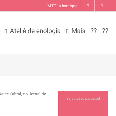
MTT la boutique
Ateliê de enologia
Mais
??
??
aice Cabral, no Jornal de
Seja nosso parceiro!